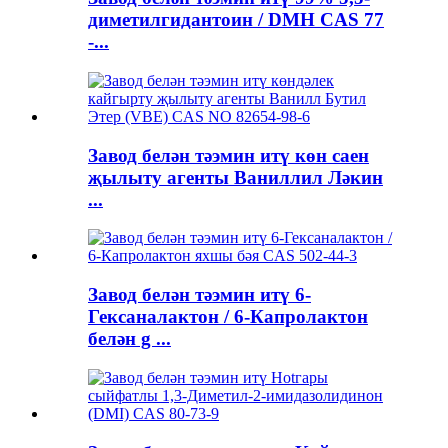
диметилгидантоин / DMH CAS 77
-...
Завод белән тәэмин итү көн саен
җылыту агенты Ваниллил Ләкин
...
Завод белән тәэмин итү 6-
Гексаналактон / 6-Капролактон
белән g ...