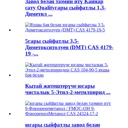
Завод белән тәэмин итү Кайнар
сату Qualityгары сыйфатлы 1,3-
Диметил ...
5гары сыйфатлы 3,5-
Диметокситолуен (DMT) CAS 4179-
19 -...
Кытай җитештерүче югары
чисталык 5-Этил-2-метилпирид ...
югары сыйфатлы завод белән