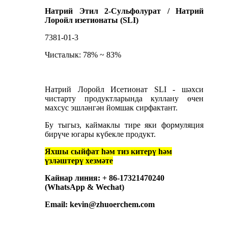
Натрий Этил 2-Сульфолурат / Натрий
Лоройл изетионаты (SLI)
7381-01-3
Чисталык: 78% ~ 83%
Натрий Лоройл Исетионат SLI - шәхси
чистарту продуктларында куллану өчен
махсус эшләнгән йомшак сирфактант.
Бу тыгыз, каймаклы тире яки формуляция
бирүче югары күбекле продукт.
Яхшы сыйфат һәм тиз китерү һәм
үзләштерү хезмәте
Кайнар линия: + 86-17321470240
(WhatsApp & Wechat)
Email: kevin@zhuoerchem.com