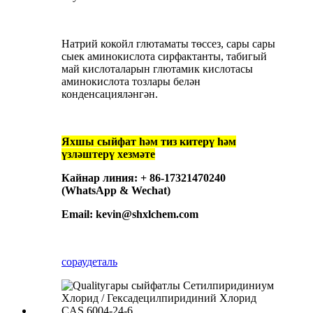
Натрий кокойл глютаматы төссез, сары сары
сыек аминокислота сирфактанты, табигый
май кислоталарын глютамик кислотасы
аминокислота тозлары белән
конденсацияләнгән.
Яхшы сыйфат һәм тиз китерү һәм
үзләштерү хезмәте
Кайнар линия: + 86-17321470240
(WhatsApp & Wechat)
Email: kevin@shxlchem.com
сорау
деталь