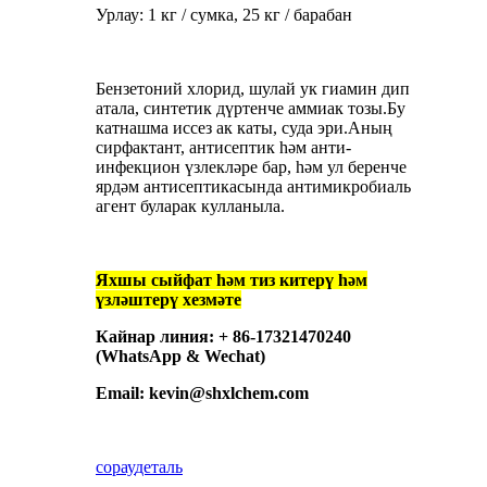
Урлау: 1 кг / сумка, 25 кг / барабан
Бензетоний хлорид, шулай ук ​​гиамин дип
атала, синтетик дүртенче аммиак тозы.Бу
катнашма иссез ак каты, суда эри.Аның
сирфактант, антисептик һәм анти-
инфекцион үзлекләре бар, һәм ул беренче
ярдәм антисептикасында антимикробиаль
агент буларак кулланыла.
Яхшы сыйфат һәм тиз китерү һәм
үзләштерү хезмәте
Кайнар линия: + 86-17321470240
(WhatsApp & Wechat)
Email: kevin@shxlchem.com
сорау
деталь