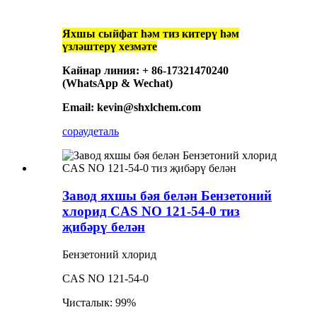
Яхшы сыйфат һәм тиз китерү һәм
үзләштерү хезмәте
Кайнар линия: + 86-17321470240
(WhatsApp & Wechat)
Email: kevin@shxlchem.com
сорау
деталь
Завод яхшы бәя белән Бензетоний
хлорид CAS NO 121-54-0 тиз
җибәрү белән
Бензетоний хлорид
CAS NO 121-54-0
Чисталык: 99%