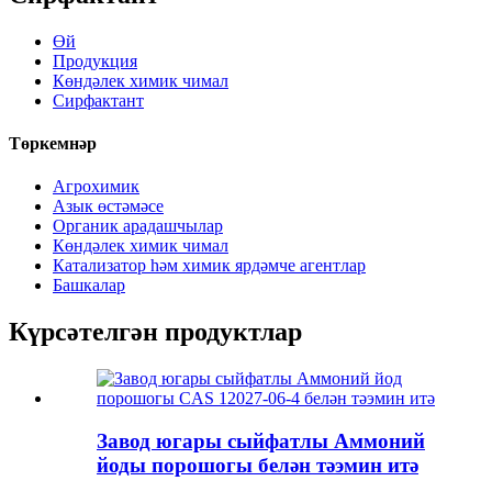
Өй
Продукция
Көндәлек химик чимал
Сирфактант
Төркемнәр
Агрохимик
Азык өстәмәсе
Органик арадашчылар
Көндәлек химик чимал
Катализатор һәм химик ярдәмче агентлар
Башкалар
Күрсәтелгән продуктлар
Завод югары сыйфатлы Аммоний
йоды порошогы белән тәэмин итә
...