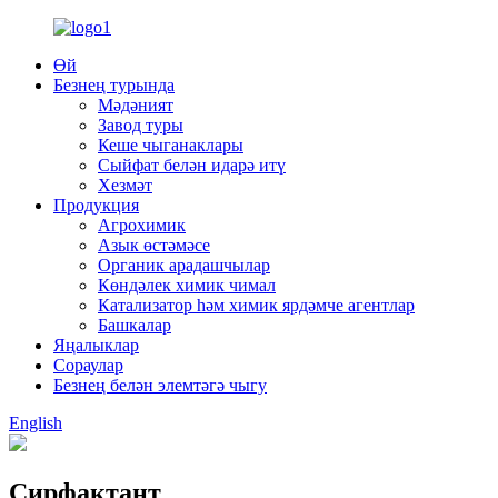
Өй
Безнең турында
Мәдәният
Завод туры
Кеше чыганаклары
Сыйфат белән идарә итү
Хезмәт
Продукция
Агрохимик
Азык өстәмәсе
Органик арадашчылар
Көндәлек химик чимал
Катализатор һәм химик ярдәмче агентлар
Башкалар
Яңалыклар
Сораулар
Безнең белән элемтәгә чыгу
English
Сирфактант