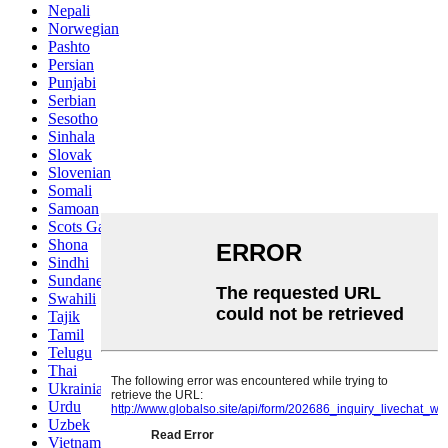
Nepali
Norwegian
Pashto
Persian
Punjabi
Serbian
Sesotho
Sinhala
Slovak
Slovenian
Somali
Samoan
Scots Gaelic
Shona
Sindhi
Sundanese
Swahili
Tajik
Tamil
Telugu
Thai
Ukrainian
Urdu
Uzbek
Vietnamese