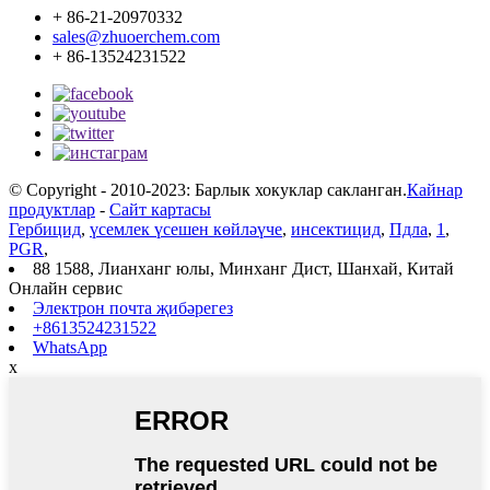
+ 86-21-20970332
sales@zhuoerchem.com
+ 86-13524231522
© Copyright - 2010-2023: Барлык хокуклар сакланган.
Кайнар
продуктлар
-
Сайт картасы
Гербицид
,
үсемлек үсешен көйләүче
,
инсектицид
,
Пдла
,
1
,
PGR
,
88 1588, Лианханг юлы, Минханг Дист, Шанхай, Китай
Онлайн сервис
Электрон почта җибәрегез
+8613524231522
WhatsApp
x