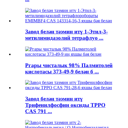
Завод белән тәэмин итү 1-Этил-3-
метилимидазолий тетрафлуо ...
Pгары чисталык 98% Палмитолей
кислотасы 373-49-9 белән б ...
Завод белән тәэмин итү
Трифенилфосфин оксиды TPPO
CAS 791 ...