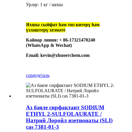
Урлау: 1 кг / шешә
Яхшы сыйфат һәм тиз китерү һәм
үзләштерү хезмәте
Кайнар линия: + 86-17321470240
(WhatsApp & Wechat)
Email: kevin@zhuoerchem.com
сорау
деталь
Аз бәяле сирфактант SODIUM
ETHYL 2-SULFOLAURATE /
Натрий Лоройл изетионаты (SLI)
cas 7381-01-3