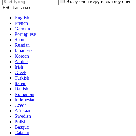
Эзләү өчен керүне яки ябу өчен
ESC басыгыз
English
French
German
Portuguese
Spanish
Russian
Japanese
Korean
Arabic
Irish
Greek
Turkish
Italian
Danish
Romanian
Indonesian
Czech
Afrikaans
Swedish
Polish
Basque
Catalan