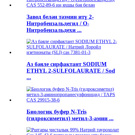
Завод белән тәэмин итү 2-
Нитробензальдегид / О-
Нитробензальдехи ...
Аз бәяле сирфактант SODIUM
ETHYL 2-SULFOLAURATE / Sod
...
Биологик буфер N-Tris
(гидроксиметил) метил-3-амин ...