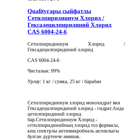
Qualityгары сыйфатлы
Сетилпиридиниум Хлорид /
Гексадецилпиридиний Хлорид
CAS 6004-24-6
Сетилпиридиниум Хлорид /
Гексадецилпиридиний хлорид
CAS 6004-24-6
Чисталык: 99%
Урлау: 1 кг / сумка, 25 кг / барабан
Сетилпиридиниум хлорид монохидрат яки
Гексадецилпиридиний хлорид - гидрат.Анда
цетилпиридиний хлорид
бар.Сетилпиридиниум Хлорид -
сетилпиридинийның хлорид тоз формасы,
киң спектрлы антимикробиаль активлыгы
булган дүртенче аммиак.