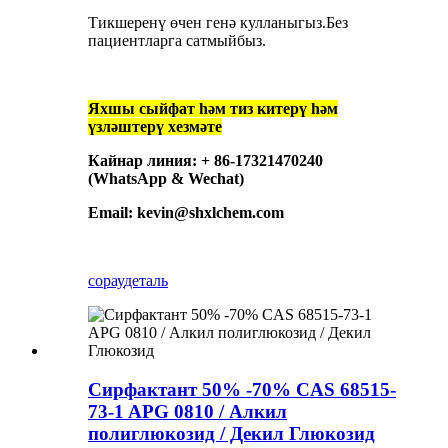
Тикшеренү өчен генә кулланыгыз.Без
пациентларга сатмыйбыз.
Яхшы сыйфат һәм тиз китерү һәм
үзләштерү хезмәте
Кайнар линия: + 86-17321470240
(WhatsApp & Wechat)
Email: kevin@shxlchem.com
сорау
деталь
Сирфактант 50% -70% CAS 68515-
73-1 APG 0810 / Алкил
полиглюкозид / Декил Глюкозид