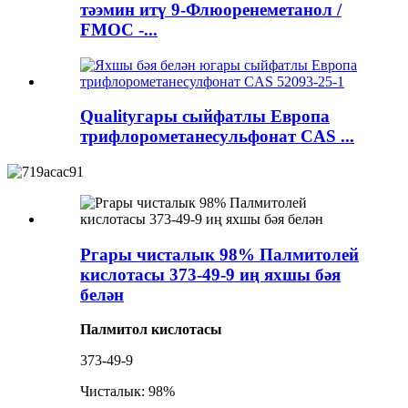
тәэмин итү 9-Флюоренеметанол /
FMOC -...
Qualityгары сыйфатлы Европа
трифлорометанесульфонат CAS ...
Pгары чисталык 98% Палмитолей
кислотасы 373-49-9 иң яхшы бәя
белән
Палмитол кислотасы
373-49-9
Чисталык: 98%