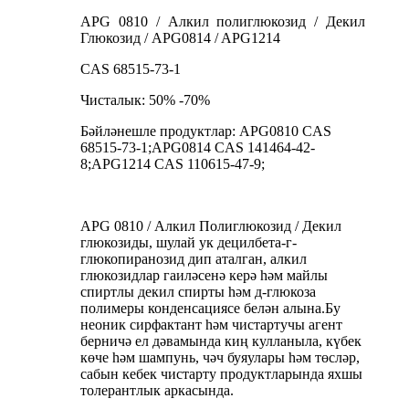
APG 0810 / Алкил полиглюкозид / Декил
Глюкозид / APG0814 / APG1214
CAS 68515-73-1
Чисталык: 50% -70%
Бәйләнешле продуктлар: APG0810 CAS
68515-73-1;APG0814 CAS 141464-42-
8;APG1214 CAS 110615-47-9;
APG 0810 / Алкил Полиглюкозид / Декил
глюкозиды, шулай ук ​​децилбета-г-
глюкопиранозид дип аталган, алкил
глюкозидлар гаиләсенә керә һәм майлы
спиртлы декил спирты һәм д-глюкоза
полимеры конденсациясе белән алына.Бу
неоник сирфактант һәм чистартучы агент
берничә ел дәвамында киң кулланыла, күбек
көче һәм шампунь, чәч буяулары һәм төсләр,
сабын кебек чистарту продуктларында яхшы
толерантлык аркасында.