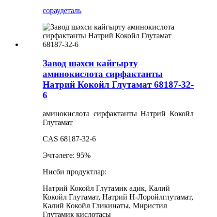
сорау
деталь
Завод шәхси кайгырту
аминокислота сирфактанты
Натрий Кокойл Глутамат 68187-32-
6
аминокислота сирфактанты Натрий Кокойл
Глутамат
CAS 68187-32-6
Эчтәлеге: 95%
Нисби продуктлар:
Натрий Кокойл Глутамик адик, Калий
Кокойл Глутамат, Натрий Н-Лоройлглутамат,
Калий Кокойл Гликинаты, Миристил
Глутамик кислотасы