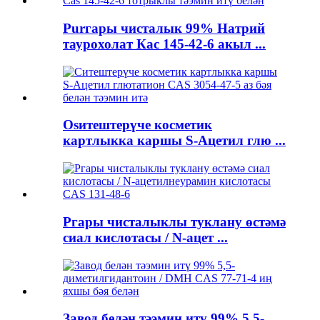
Purгары чисталык 99% Натрий
таурохолат Кас 145-42-6 акыл ...
Osитештерүче косметик
картлыкка каршы S-Ацетил глю ...
Pгары чисталыклы туклану өстәмә
сиал кислотасы / N-ацет ...
Завод белән тәэмин итү 99% 5,5-