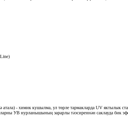
Line)
 тә атала) - химик кушылма, ул төрле тармакларда UV яктылык с
алларны УВ нурланышының зарарлы тәэсиреннән саклауда бик эф