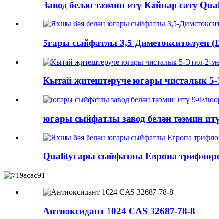
Завод белән тәэмин итү Кайнар сату Qua
5гары сыйфатлы 3,5-Диметокситолуен (D
Кытай җитештерүче югары чисталык 5-Э
югары сыйфатлы завод белән тәэмин итү
Qualityгары сыйфатлы Европа трифлоро
Антиоксидант 1024 CAS 32687-78-8