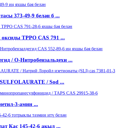
сы 373-49-9 белән б ...
 оксиды TPPO CAS 791 ...
гид / О-Нитробензальдехи ...
SULFOLAURATE / Sod ...
етил-3-амин ...
т Кас 145-42-6 акыл ...