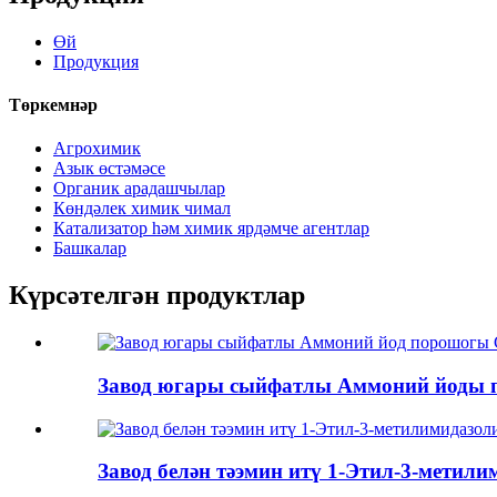
Өй
Продукция
Төркемнәр
Агрохимик
Азык өстәмәсе
Органик арадашчылар
Көндәлек химик чимал
Катализатор һәм химик ярдәмче агентлар
Башкалар
Күрсәтелгән продуктлар
Завод югары сыйфатлы Аммоний йоды по
Завод белән тәэмин итү 1-Этил-3-метилим