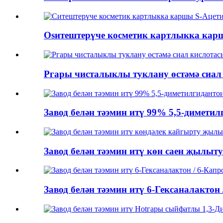
Osитештерүче косметик картлыкка карш
Pгары чисталыклы туклану өстәмә сиал к
Завод белән тәэмин итү 99% 5,5-диметил
Завод белән тәэмин итү көн саен җылыту
Завод белән тәэмин итү 6-Гексаналактон /