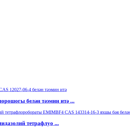
рошогы белән тәэмин итә ...
идазолий тетрафлуо ...