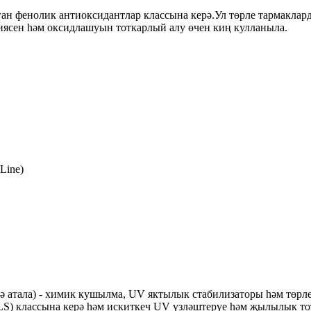
ан фенолик антиоксидантлар классына керә.Ул төрле тармаклард
иясен һәм оксидлашуын тоткарлый алу өчен киң кулланыла.
Line)
 тә атала) - химик кушылма, UV яктылык стабилизаторы һәм төрл
LS) классына керә һәм искиткеч UV үзләштерүе һәм җылылык т