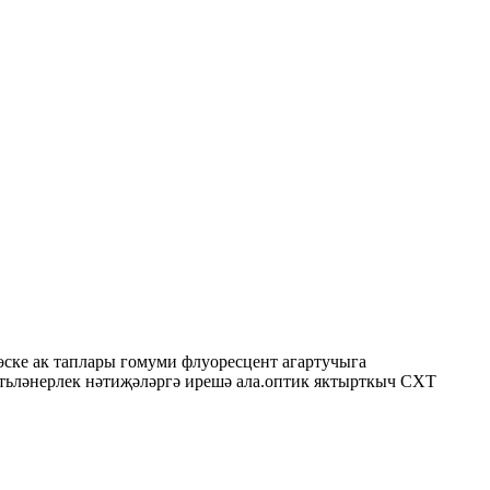
ске ак таплары гомуми флуоресцент агартучыга
тьләнерлек нәтиҗәләргә ирешә ала.оптик яктырткыч CXT