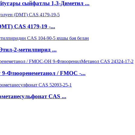
lityгары сыйфатлы 1,3-Диметил ...
MT) CAS 4179-19 -...
тил-2-метилпирид ...
 9-Флюоренеметанол / FMOC -...
метанесульфонат CAS ...