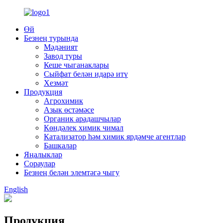
Өй
Безнең турында
Мәдәният
Завод туры
Кеше чыганаклары
Сыйфат белән идарә итү
Хезмәт
Продукция
Агрохимик
Азык өстәмәсе
Органик арадашчылар
Көндәлек химик чимал
Катализатор һәм химик ярдәмче агентлар
Башкалар
Яңалыклар
Сораулар
Безнең белән элемтәгә чыгу
English
Продукция