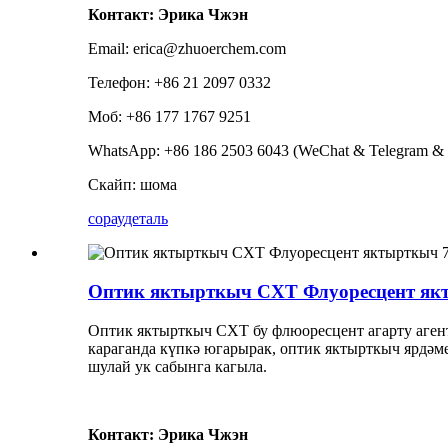
Контакт: Эрика Чжэн
Email: erica@zhuoerchem.com
Телефон: +86 21 2097 0332
Моб: +86 177 1767 9251
WhatsApp: +86 186 2503 6043 (WeChat & Telegram & 
Скайп: шома
сорау
деталь
Оптик яктырткыч CXT Флуоресцент якт
Оптик яктырткыч CXT бу флюоресцент агарту аген
караганда күпкә югарырак, оптик яктырткыч ярдә
шулай ук ​​сабынга кагыла.
Контакт: Эрика Чжэн