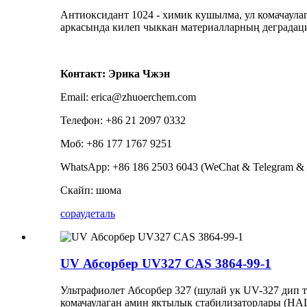
Антиоксидант 1024 - химик кушылма, ул комачаулаг
аркасында килеп чыккан материалларның деградац
Контакт: Эрика Чжэн
Email: erica@zhuoerchem.com
Телефон: +86 21 2097 0332
Моб: +86 177 1767 9251
WhatsApp: +86 186 2503 6043 (WeChat & Telegram & 
Скайп: шома
сорау
деталь
UV Абсорбер UV327 CAS 3864-99-1
Ультрафиолет Абсорбер 327 (шулай ук ​​UV-327 дип
комачаулаган амин яктылык стабилизаторлары (HA