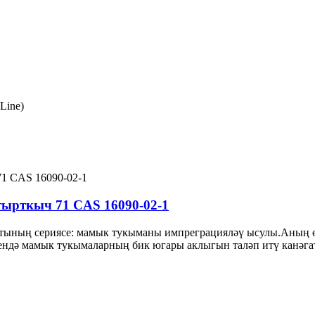
Line)
ырткыч 71 CAS 16090-02-1
тының сериясе: мамык тукыманы импреграцияләү ысулы.Аның ө
мендә мамык тукымаларның бик югары аклыгын таләп итү канәга