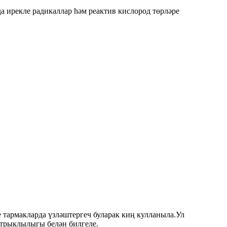
а ирекле радикаллар һәм реактив кислород төрләре
е тармакларда үзләштергеч буларак киң кулланыла.Ул
отрыклылыгы белән билгеле.