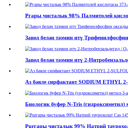
Pгары чисталык 98% Палмитолей кислота
Завод белән тәэмин итү Трифенилфосфин
Завод белән тәэмин итү 2-Нитробензальде
Аз бәяле сирфактант SODIUM ETHYL 2-
Биологик буфер N-Tris (гидроксиметил) м
Purгары чисталык 99% Натрий таурохола