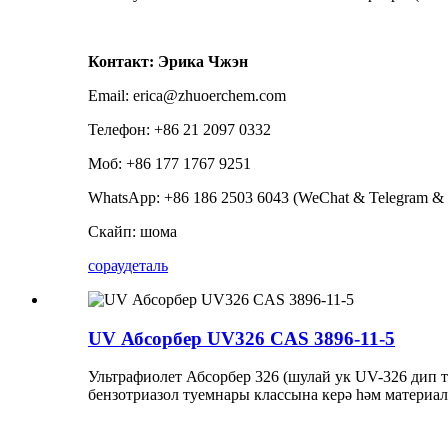
Контакт: Эрика Чжэн
Email: erica@zhuoerchem.com
Телефон: +86 21 2097 0332
Моб: +86 177 1767 9251
WhatsApp: +86 186 2503 6043 (WeChat & Telegram & 
Скайп: шома
сорау
деталь
UV Абсорбер UV326 CAS 3896-11-5
Ультрафиолет Абсорбер 326 (шулай ук ​​UV-326 дип
бензотриазол туемнары классына керә һәм матери