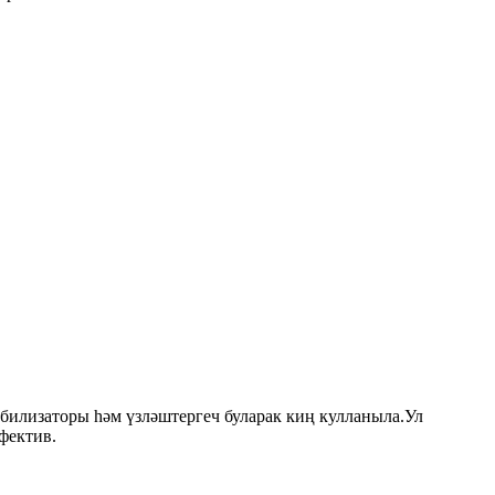
табилизаторы һәм үзләштергеч буларак киң кулланыла.Ул
фектив.