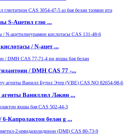
ы S-Ацетил глю ...
ислотасы / N-ацет ...
гидантоин / DMH CAS 77 -...
 агенты Ваниллил Ләкин ...
 6-Капролактон белән g ...