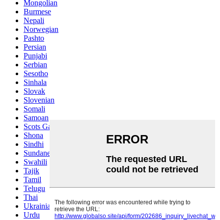
Mongolian
Burmese
Nepali
Norwegian
Pashto
Persian
Punjabi
Serbian
Sesotho
Sinhala
Slovak
Slovenian
Somali
Samoan
Scots Gaelic
Shona
Sindhi
Sundanese
Swahili
Tajik
Tamil
Telugu
Thai
Ukrainian
Urdu