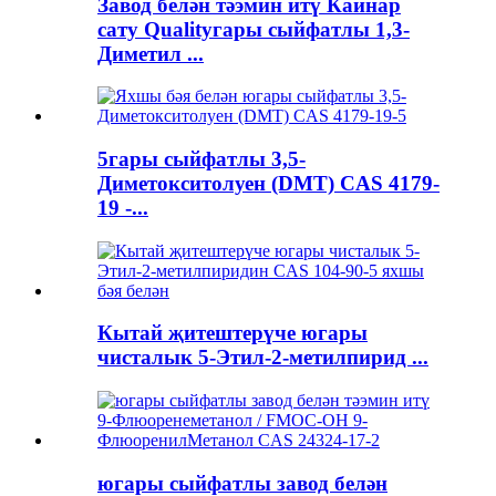
Завод белән тәэмин итү Кайнар
сату Qualityгары сыйфатлы 1,3-
Диметил ...
5гары сыйфатлы 3,5-
Диметокситолуен (DMT) CAS 4179-
19 -...
Кытай җитештерүче югары
чисталык 5-Этил-2-метилпирид ...
югары сыйфатлы завод белән