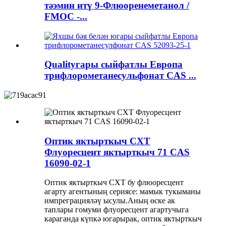
тәэмин итү 9-Флюоренеметанол /
FMOC -...
Qualityгары сыйфатлы Европа
трифлорометанесульфонат CAS ...
Оптик яктырткыч CXT
Флуоресцент яктырткыч 71 CAS
16090-02-1
Оптик яктырткыч CXT бу флюоресцент
агарту агентының сериясе: мамык тукыманы
импреграцияләү ысулы.Аның өске ак
таплары гомуми флуоресцент агартучыга
караганда күпкә югарырак, оптик яктырткыч