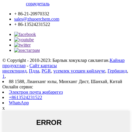
сорау
деталь
+ 86-21-20970332
sales@zhuoerchem.com
+ 86-13524231522
© Copyright - 2010-2023: Барлык хокуклар сакланган.
Кайнар
продуктлар
-
Сайт картасы
инсектицид
,
Пдла
,
PGR
,
үсемлек үсешен көйләүче
,
Гербицид
,
1
,
88 1588, Лианханг юлы, Минханг Дист, Шанхай, Китай
Онлайн сервис
Электрон почта җибәрегез
+8613524231522
WhatsApp
x