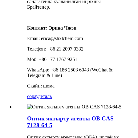
сәнәгатендә кулланылган иң яхшы
Брайтенер.
Контакт: Эрика Чжэн
Email: erica@shxlchem.com
Телефон: +86 21 2097 0332
Моб: +86 177 1767 9251
WhatsApp: +86 186 2503 6043 (WeChat &
Telegram & Line)
Скайп: шома
сорау
деталь
Оптик яктырту агенты OB CAS
7128-64-5
Оптик яктырту агентлары (ОБА), шулай ук ​​