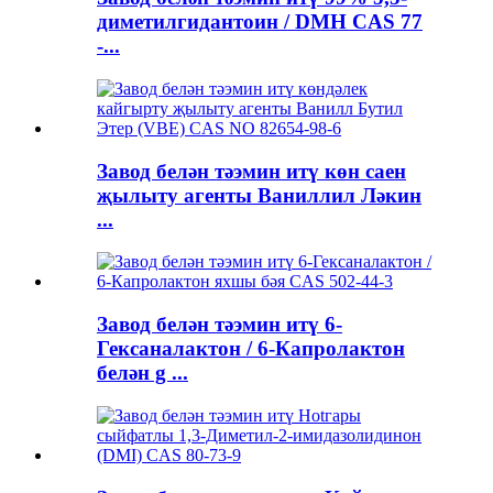
диметилгидантоин / DMH CAS 77
-...
Завод белән тәэмин итү көн саен
җылыту агенты Ваниллил Ләкин
...
Завод белән тәэмин итү 6-
Гексаналактон / 6-Капролактон
белән g ...