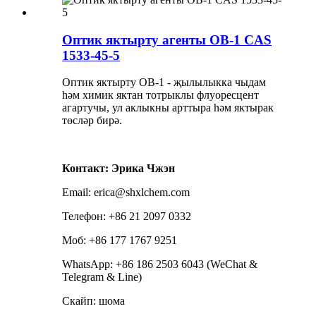
Оптик яктырту агенты OB-1 CAS
1533-45-5
Оптик яктырту OB-1 - җылылыкка чыдам
һәм химик яктан тотрыклы флуоресцент
агартучы, ул аклыкны арттыра һәм яктырак
төсләр бирә.
Контакт: Эрика Чжэн
Email: erica@shxlchem.com
Телефон: +86 21 2097 0332
Моб: +86 177 1767 9251
WhatsApp: +86 186 2503 6043 (WeChat &
Telegram & Line)
Скайп: шома