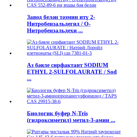
Завод белән тәэмин итү 2-
Нитробензальдегид / О-
Нитробензальдехи ...
Аз бәяле сирфактант SODIUM
ETHYL 2-SULFOLAURATE / Sod
...
Биологик буфер N-Tris
(гидроксиметил) метил-3-амин ...