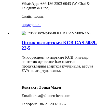
WhatsApp: +86 186 2503 6043 (WeChat &
Telegram & Line)
Скайп: шома
сорау
деталь
Оптик яктырткыч KCB CAS 5089-
22-5
Флюоресцент яктырткыч KCB, нигездә,
синтетик җепселне һәм пластик
продуктларны агартуда кулланыла, аеруча
EVAны агартуда яхшы.
Контакт: Эрика Чжэн
Email: erica@zhuoerchem.com
Телефон: +86 21 2097 0332