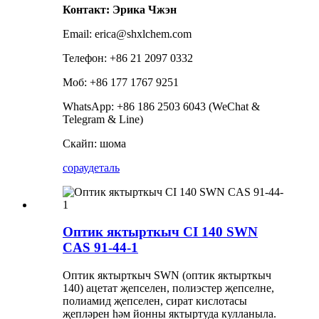
Контакт: Эрика Чжэн
Email: erica@shxlchem.com
Телефон: +86 21 2097 0332
Моб: +86 177 1767 9251
WhatsApp: +86 186 2503 6043 (WeChat &
Telegram & Line)
Скайп: шома
сорау
деталь
Оптик яктырткыч CI 140 SWN
CAS 91-44-1
Оптик яктырткыч SWN (оптик яктырткыч
140) ацетат җепселен, полиэстер җепселне,
полиамид җепселен, сират кислотасы
җепләрен һәм йонны яктыртуда кулланыла.