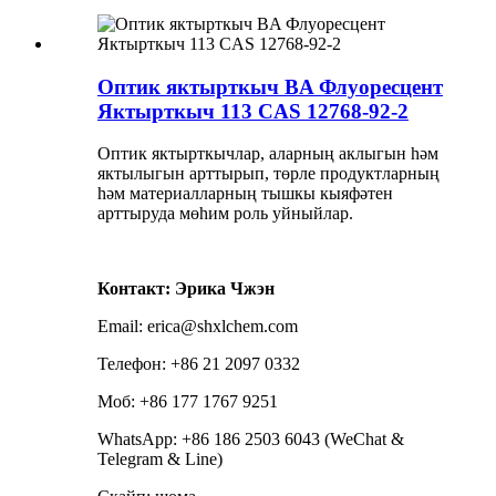
Оптик яктырткыч BA Флуоресцент
Яктырткыч 113 CAS 12768-92-2
Оптик яктырткычлар, аларның аклыгын һәм
яктылыгын арттырып, төрле продуктларның
һәм материалларның тышкы кыяфәтен
арттыруда мөһим роль уйныйлар.
Контакт: Эрика Чжэн
Email: erica@shxlchem.com
Телефон: +86 21 2097 0332
Моб: +86 177 1767 9251
WhatsApp: +86 186 2503 6043 (WeChat &
Telegram & Line)