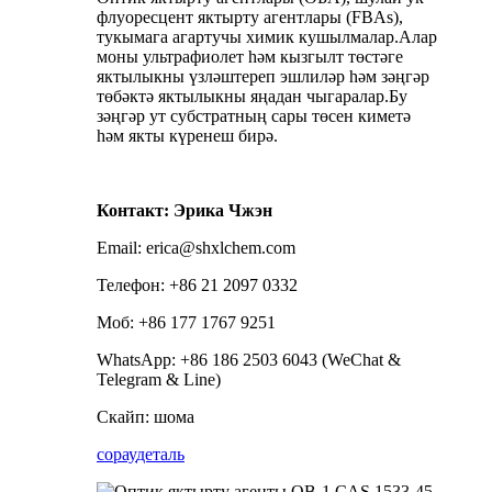
флуоресцент яктырту агентлары (FBAs),
тукымага агартучы химик кушылмалар.Алар
моны ультрафиолет һәм кызгылт төстәге
яктылыкны үзләштереп эшлиләр һәм зәңгәр
төбәктә яктылыкны яңадан чыгаралар.Бу
зәңгәр ут субстратның сары төсен киметә
һәм якты күренеш бирә.
Контакт: Эрика Чжэн
Email: erica@shxlchem.com
Телефон: +86 21 2097 0332
Моб: +86 177 1767 9251
WhatsApp: +86 186 2503 6043 (WeChat &
Telegram & Line)
Скайп: шома
сорау
деталь