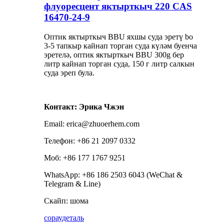
флуоресцент яктырткыч 220 CAS
16470-24-9
Оптик яктырткыч BBU яхшы суда эретү bo
3-5 тапкыр кайнап торган суда күләм буенча
эретелә, оптик яктырткыч BBU 300g бер
литр кайнап торган суда, 150 г литр салкын
суда эреп була.
Контакт: Эрика Чжэн
Email: erica@zhuoerhem.com
Телефон: +86 21 2097 0332
Моб: +86 177 1767 9251
WhatsApp: +86 186 2503 6043 (WeChat &
Telegram & Line)
Скайп: шома
сорау
деталь