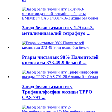
Завод белән тәэмин итү 1-Этил-3-
метилимидазолий тетрафлуо ...
Pгары чисталык 98% Палмитолей
кислотасы 373-49-9 белән б ...
Завод белән тәэмин итү
Трифенилфосфин оксиды TPPO
CAS 791 ...