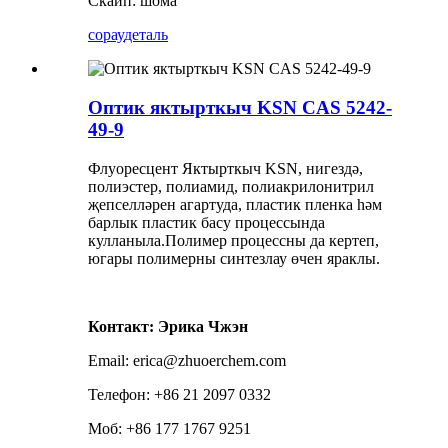
Скайп: шома
сорау
деталь
Оптик яктырткыч KSN CAS 5242-
49-9
Флуоресцент Яктырткыч KSN, нигездә,
полиэстер, полиамид, полиакрилонитрил
җепселләрен агартуда, пластик пленка һәм
барлык пластик басу процессында
кулланыла.Полимер процессны да кертеп,
югары полимерны синтезлау өчен яраклы.
Контакт: Эрика Чжэн
Email: erica@zhuoerchem.com
Телефон: +86 21 2097 0332
Моб: +86 177 1767 9251