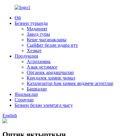
Өй
Безнең турында
Мәдәният
Завод туры
Кеше чыганаклары
Сыйфат белән идарә итү
Хезмәт
Продукция
Агрохимик
Азык өстәмәсе
Органик арадашчылар
Көндәлек химик чимал
Катализатор һәм химик ярдәмче агентлар
Башкалар
Яңалыклар
Сораулар
Безнең белән элемтәгә чыгу
English
Оптик яктырткыч