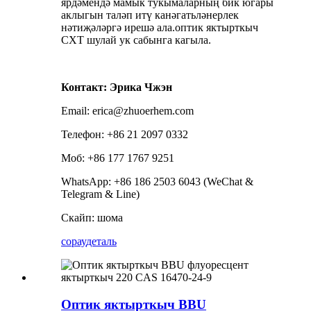
ярдәмендә мамык тукымаларның бик югары
аклыгын таләп итү канәгатьләнерлек
нәтиҗәләргә ирешә ала.оптик яктырткыч
CXT шулай ук ​​сабынга кагыла.
Контакт: Эрика Чжэн
Email: erica@zhuoerhem.com
Телефон: +86 21 2097 0332
Моб: +86 177 1767 9251
WhatsApp: +86 186 2503 6043 (WeChat &
Telegram & Line)
Скайп: шома
сорау
деталь
Оптик яктырткыч BBU