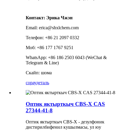
Контакт: Эрика Чжэн
Email: erica@shxlchem.com
Телефон: +86 21 2097 0332
Моб: +86 177 1767 9251
WhatsApp: +86 186 2503 6043 (WeChat &
Telegram & Line)
Скайп: шома
сорау
деталь
Оптик яктырткыч CBS-X CAS
27344-41-8
Оптик яктырткыч CBS-X - дезулфоник
дистирилбифенил кушылмасы, ул юу