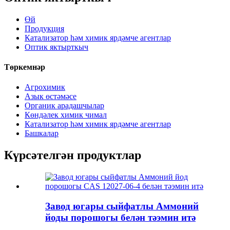
Өй
Продукция
Катализатор һәм химик ярдәмче агентлар
Оптик яктырткыч
Төркемнәр
Агрохимик
Азык өстәмәсе
Органик арадашчылар
Көндәлек химик чимал
Катализатор һәм химик ярдәмче агентлар
Башкалар
Күрсәтелгән продуктлар
Завод югары сыйфатлы Аммоний
йоды порошогы белән тәэмин итә
...