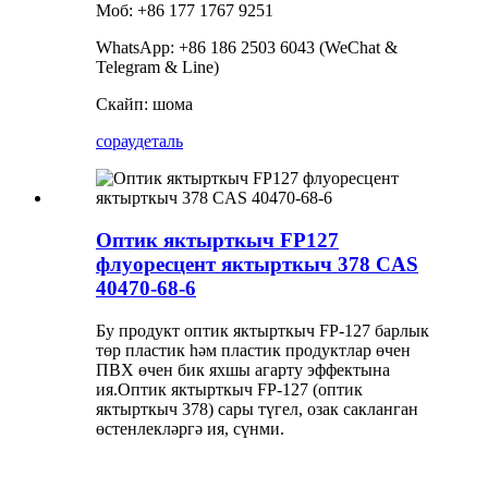
Моб: +86 177 1767 9251
WhatsApp: +86 186 2503 6043 (WeChat &
Telegram & Line)
Скайп: шома
сорау
деталь
Оптик яктырткыч FP127
флуоресцент яктырткыч 378 CAS
40470-68-6
Бу продукт оптик яктырткыч FP-127 барлык
төр пластик һәм пластик продуктлар өчен
ПВХ өчен бик яхшы агарту эффектына
ия.Оптик яктырткыч FP-127 (оптик
яктырткыч 378) сары түгел, озак сакланган
өстенлекләргә ия, сүнми.