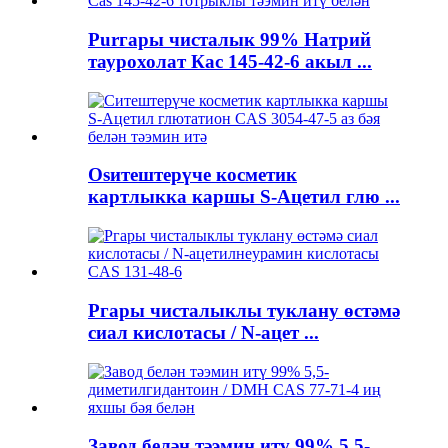
Purгары чисталык 99% Натрий
таурохолат Кас 145-42-6 акыл ...
Osитештерүче косметик
картлыкка каршы S-Ацетил глю ...
Pгары чисталыклы туклану өстәмә
сиал кислотасы / N-ацет ...
Завод белән тәэмин итү 99% 5,5-