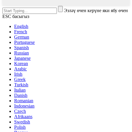
Эзләү өчен керүне яки ябу өчен
ESC басыгыз
English
French
German
Portuguese
Spanish
Russian
Japanese
Korean
Arabic
Irish
Greek
Turkish
Italian
Danish
Romanian
Indonesian
Czech
Afrikaans
Swedish
Polish